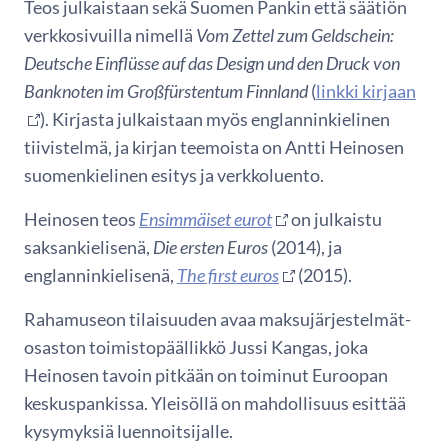
Teos julkaistaan sekä Suomen Pankin että säätiön
verkkosivuilla nimellä
Vom Zettel zum Geldschein:
Deutsche Einflüsse auf das Design und den Druck von
Banknoten im Großfürstentum Finnland
(
linkki kirjaan
). Kirjasta julkaistaan myös englanninkielinen
tiivistelmä, ja kirjan teemoista on Antti Heinosen
suomenkielinen esitys ja verkkoluento.
Heinosen teos
Ensimmäiset eurot
on julkaistu
saksankielisenä,
Die ersten Euros
(2014), ja
englanninkielisenä,
The first euros
(2015).
Rahamuseon tilaisuuden avaa maksujärjestelmät-
osaston toimistopäällikkö Jussi Kangas, joka
Heinosen tavoin pitkään on toiminut Euroopan
keskuspankissa. Yleisöllä on mahdollisuus esittää
kysymyksiä luennoitsijalle.