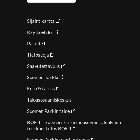
Sijaintikartta
Käyttöehdot
Palaute
Tietosuoja
Saavutettavuus
Suomen Pankki
Euro & talous
Talousosaamiskeskus
Suomen Pankin taide
BOFIT – Suomen Pankin nousevien talouksien
tutkimuslaitos BOFIT
Suomen Pankin vuosikertomus