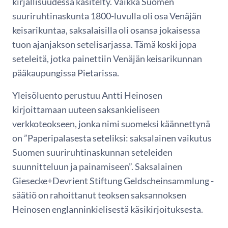
kirjallisuudessa käsitelty. Vaikka Suomen
suuriruhtinaskunta 1800-luvulla oli osa Venäjän
keisarikuntaa, saksalaisilla oli osansa jokaisessa
tuon ajanjakson setelisarjassa. Tämä koski jopa
seteleitä, jotka painettiin Venäjän keisarikunnan
pääkaupungissa Pietarissa.
Yleisöluento perustuu Antti Heinosen
kirjoittamaan uuteen saksankieliseen
verkkoteokseen, jonka nimi suomeksi käännettynä
on ”Paperipalasesta seteliksi: saksalainen vaikutus
Suomen suuriruhtinaskunnan seteleiden
suunnitteluun ja painamiseen”. Saksalainen
Giesecke+Devrient Stiftung Geldscheinsammlung -
säätiö on rahoittanut teoksen saksannoksen
Heinosen englanninkielisestä käsikirjoituksesta.