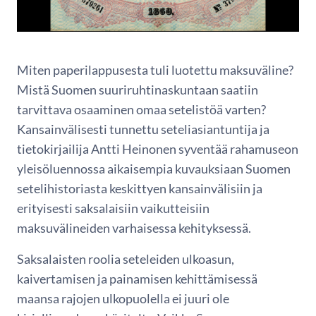
Miten paperilappusesta tuli luotettu maksuväline?
Mistä Suomen suuriruhtinaskuntaan saatiin
tarvittava osaaminen omaa setelistöä varten?
Kansainvälisesti tunnettu seteliasiantuntija ja
tietokirjailija Antti Heinonen syventää rahamuseon
yleisöluennossa aikaisempia kuvauksiaan Suomen
setelihistoriasta keskittyen kansainvälisiin ja
erityisesti saksalaisiin vaikutteisiin
maksuvälineiden varhaisessa kehityksessä.
Saksalaisten roolia seteleiden ulkoasun,
kaivertamisen ja painamisen kehittämisessä
maansa rajojen ulkopuolella ei juuri ole