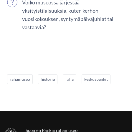
Voiko museossa järjestää
yksityistilaisuuksia, kuten kerhon
vuosikokouksen, syntymäpäiväjuhlat tai
vastaavia?
rahamuseo
historia
raha
keskuspankit
Suomen Pankin rahamuseo