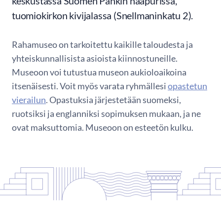
keskustassa Suomen Pankin naapurissa,
tuomiokirkon kivijalassa (Snellmaninkatu 2).
Rahamuseo on tarkoitettu kaikille taloudesta ja
yhteiskunnallisista asioista kiinnostuneille.
Museoon voi tutustua museon aukioloaikoina
itsenäisesti. Voit myös varata ryhmällesi
opastetun
vierailun
. Opastuksia järjestetään suomeksi,
ruotsiksi ja englanniksi sopimuksen mukaan, ja ne
ovat maksuttomia. Museoon on esteetön kulku.