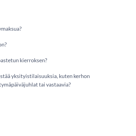
symaksua?
 on?
pastetun kierroksen?
stää yksityistilaisuuksia, kuten kerhon
tymäpäiväjuhlat tai vastaavia?