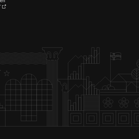
ien
T