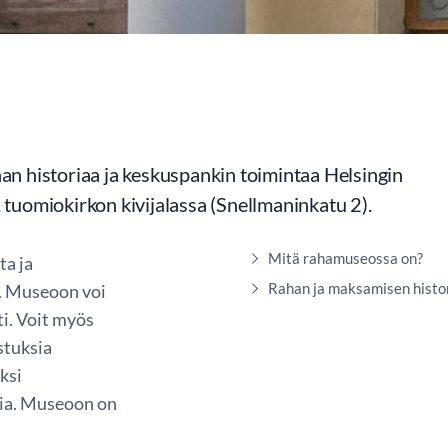
n historiaa ja keskuspankin toimintaa Helsingin
tuomiokirkon kivijalassa (Snellmaninkatu 2).
Mitä rahamuseossa on?
ta ja
Rahan ja maksamisen histo
e. Museoon voi
i. Voit myös
stuksia
ksi
ia. Museoon on