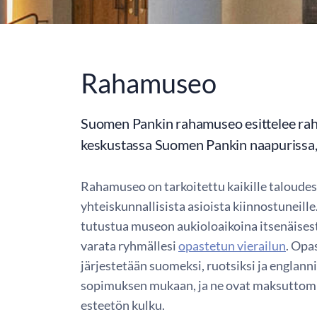
Rahamuseo
Suomen Pankin rahamuseo esittelee raha
keskustassa Suomen Pankin naapurissa, 
Rahamuseo on tarkoitettu kaikille taloudes
yhteiskunnallisista asioista kiinnostuneill
tutustua museon aukioloaikoina itsenäisest
varata ryhmällesi
opastetun vierailun
. Opa
järjestetään suomeksi, ruotsiksi ja englanni
sopimuksen mukaan, ja ne ovat maksuttom
esteetön kulku.