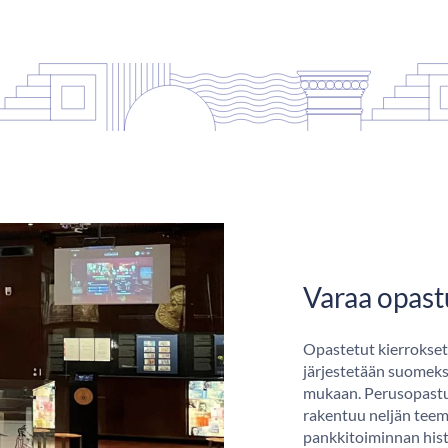
Varaa opast
Opastetut kierrokset
järjestetään suomeksi
mukaan. Perusopastu
rakentuu neljän teem
pankkitoiminnan hist