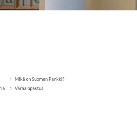
Mikä on Suomen Pankki?
ria
Varaa opastus