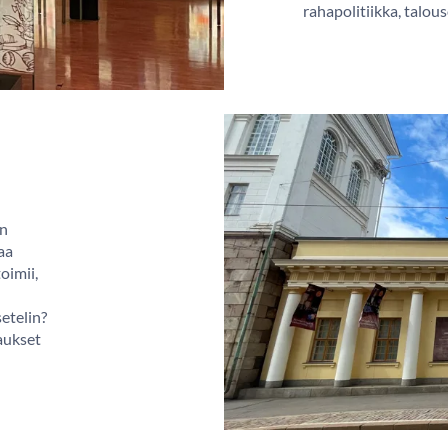
rahapolitiikka, talou
on
aa
oimii,
etelin?
aukset