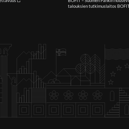
ettavuus
BOFIT – Suomen Pankin nousev
talouksien tutkimuslaitos BOFI