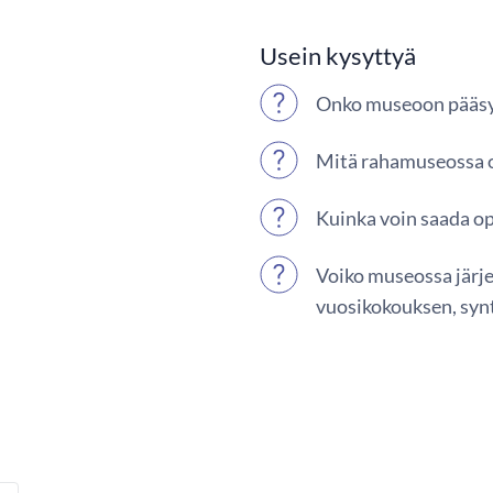
Usein kysyttyä
Onko museoon pää
Mitä rahamuseossa
Kuinka voin saada o
Voiko museossa järje
vuosikokouksen, syn