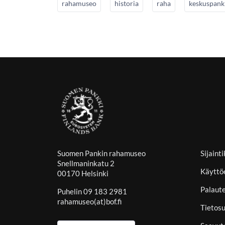
rahamuseo
historia
raha
keskuspank
Suomen Pankin rahamuseo
Sijaint
Snellmaninkatu 2
Käyttö
00170 Helsinki
Palaut
Puhelin 09 183 2981
rahamuseo(at)bof.fi
Tietosu