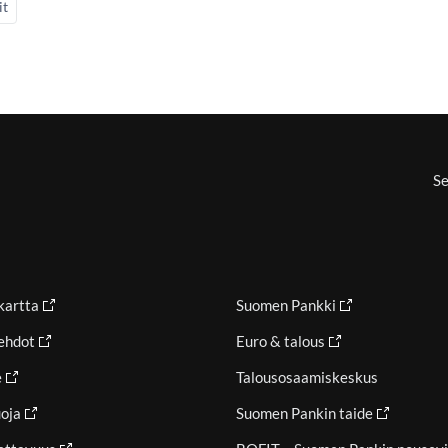
it
Se
ikartta
Suomen Pankki
ehdot
Euro & talous
e
Talousosaamiskeskus
oja
Suomen Pankin taide