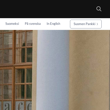
Suomeksi
På svenska
In English
Suomen Pankki