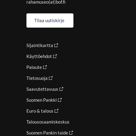
rahamuseo(at)bof.fi
Tilaa uutiskirje
Sijaintikartta
Käyttöehdot
Palaute
Tietosuoja
Saavutettavuus
Suomen Pankki
Euro & talous
Talousosaamiskeskus
Suomen Pankin taide