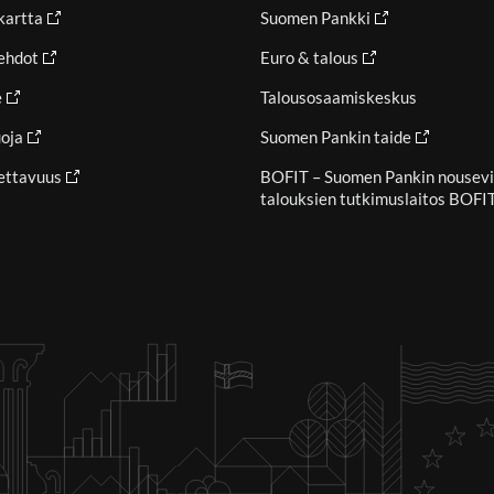
ikartta
Suomen Pankki
ehdot
Euro & talous
e
Talousosaamiskeskus
oja
Suomen Pankin taide
ettavuus
BOFIT – Suomen Pankin nousev
talouksien tutkimuslaitos BOFI