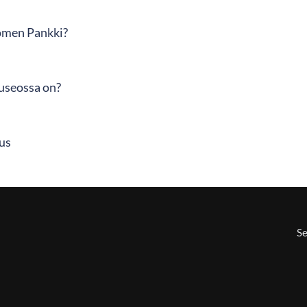
omen Pankki?
useossa on?
us
Se