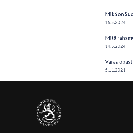
Mikä on Su
15.5.2024
Mitä raham
14.5.2024
Varaa opast
5.11.2021