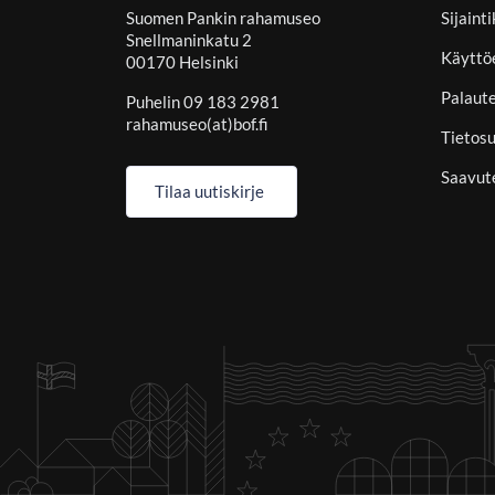
Suomen Pankin rahamuseo
Sijaint
Snellmaninkatu 2
Käyttö
00170 Helsinki
Palaut
Puhelin 09 183 2981
rahamuseo(at)bof.fi
Tietosu
Saavut
Tilaa uutiskirje