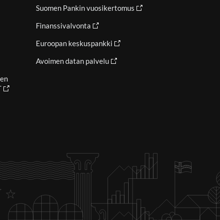
Suomen Pankin vuosikertomus
Finanssivalvonta
Euroopan keskuspankki
Avoimen datan palvelu
ien
T