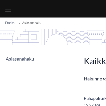
Siirry sisältöön
Etusivu
Asiasanahaku
Kaikk
Asiasanahaku
Hakunne
r
Rahapolitiik
15.5.2024